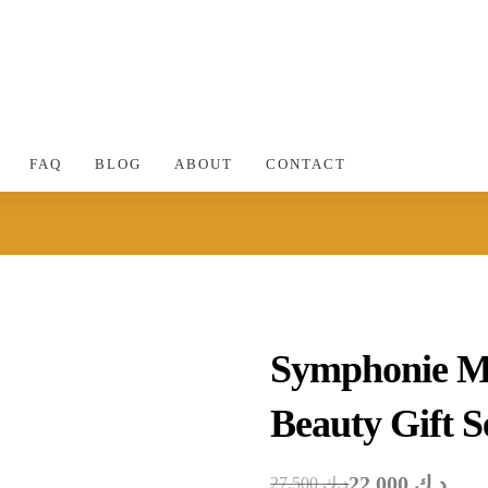
FAQ
BLOG
ABOUT
CONTACT
Symphonie Mo
Beauty Gift S
22.000
د.ك
27.500
د.ك