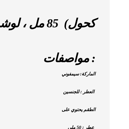
كحول) 85 مل ، لوشن 120 جرام
مواصفات :
الماركة: سيمفوني
العطر : للجنسين
الطقم يحتوي على
عطر : 50 ملى