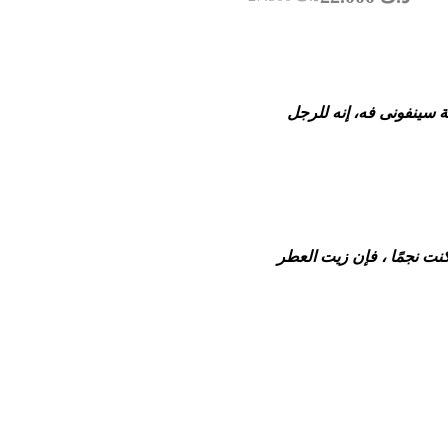
ينفونى فه، إنه للرجل
نت نجمًا ، فإن زيت العطر