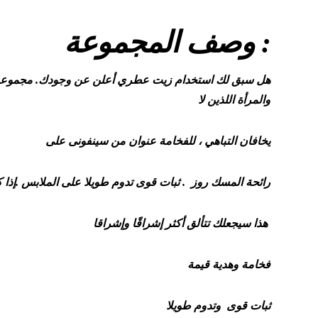
وصف المجموعة :
هل سبق لك استخدام زيت عطري أعلن عن وجودك. مجموعة س
والمرأة اللذين لا
يخافان التباهي ، للفخامة عنوان من سينفونى على
رائحة المسك روز . ثبات قوى تدوم طويلا على الملابس .إذا ك
هذا سيجعلك تتألق أكثر إشراقًا وإشراقا
فخامة وهدية قيمة
ثبات قوى وتدوم طويلا