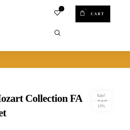
CART
zart Collection FA
Sale!
19%
et