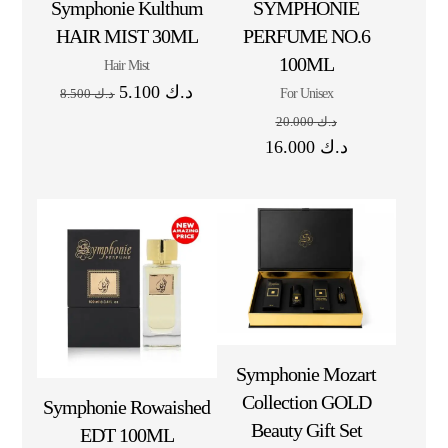
Symphonie Kulthum
SYMPHONIE
HAIR MIST 30ML
PERFUME NO.6
100ML
Hair Mist
5.100
د.ك
For Unisex
8.500
د.ك
20.000
د.ك
16.000
د.ك
Symphonie Mozart
Collection GOLD
Symphonie Rowaished
Beauty Gift Set
EDT 100ML