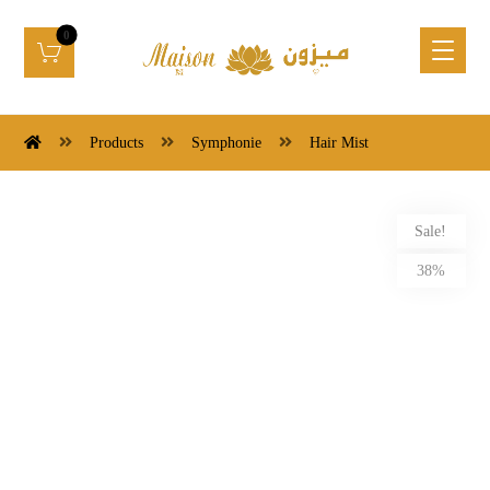
Products
Symphonie
Hair Mist
Sale!
38%