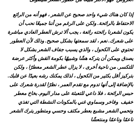
إذا كان هناك شيء واحد صحيح عن الشعر ، فهو أنه من الرائع
الاحتفاظ بالرائحة. ولكن على الرغم من أننا جميعًا نحب أن
يكون لشعرنا رائحته رائعة ، يجب ألا ترش العطر العادي مباشرة
على شعرك. نعم ، لقد سمعتها بشكل صحيح. وذلك لأن العطور
تحتوي على الكحول ، والذي يسبب جفاف الشعر بشكل لا
يصدق ويمكن أن يتركه هشًا وشبيهًا بكومة القش وأكثر عرضة
للتكسر. من ناحية أخرى ، لا يزال عطر الشعر معطرًا ، ولكن
بتركيز أقل بكثير من الكحول ، لذلك يمكنك رشه بعيدًا عن قلبك.
بالإضافة إلى أنها تدوم مع تقدم العمر ، نظرًا لقدرة شعرك على
حبس الرائحة ، فلا داعي للتعبئة على مدار اليوم. بخاخ معطر
خفيف وفاخر وسماوي غني بالمكونات النشطة التي تغذي
وتحمي الشعر مشبع بعطر مكثف وحسي ومتطور يترك الشعر
ناعمًا وناعمًا ومنتعشًا