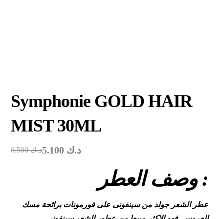
Symphonie GOLD HAIR
MIST 30ML
5.100
د.ك
8.500
د.ك
وصف العطر :
عطر الشعر جولد من سينفونى على فورمونات برائحة مسك
العروس فهو الاكثر مبيعا من عطور الشعر سينفونى